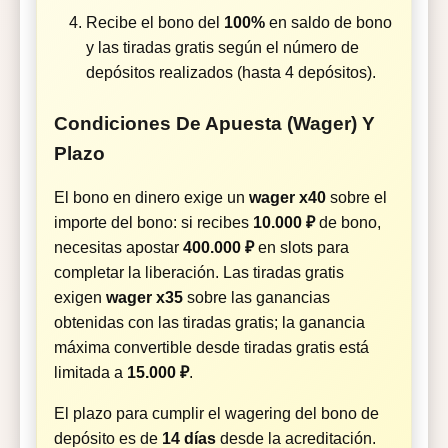
Recibe el bono del
100%
en saldo de bono
y las tiradas gratis según el número de
depósitos realizados (hasta 4 depósitos).
Condiciones De Apuesta (Wager) Y
Plazo
El bono en dinero exige un
wager x40
sobre el
importe del bono: si recibes
10.000 ₽
de bono,
necesitas apostar
400.000 ₽
en slots para
completar la liberación. Las tiradas gratis
exigen
wager x35
sobre las ganancias
obtenidas con las tiradas gratis; la ganancia
máxima convertible desde tiradas gratis está
limitada a
15.000 ₽
.
El plazo para cumplir el wagering del bono de
depósito es de
14 días
desde la acreditación.