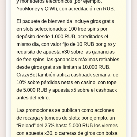
y monederos electrónicos (por ejemplo,
YooMoney y QIWI), con acreditación en RUB.
El paquete de bienvenida incluye giros gratis
en slots seleccionados: 100 free spins por
depósito desde 1.000 RUB, acreditados el
mismo día, con valor fijo de 10 RUB por giro y
requisito de apuesta x30 sobre las ganancias
de free spins; las ganancias máximas retirables
desde giros gratis se limitan a 10.000 RUB.
CrazyBet también aplica cashback semanal del
10% sobre pérdidas netas en casino, con tope
de 5.000 RUB y apuesta x5 sobre el cashback
antes del retiro.
Las promociones se publican como acciones
de recarga y torneos de slots: por ejemplo, un
“Reload” del 25% hasta 5.000 RUB los viernes
con apuesta x30, o carreras de giros con bolsa