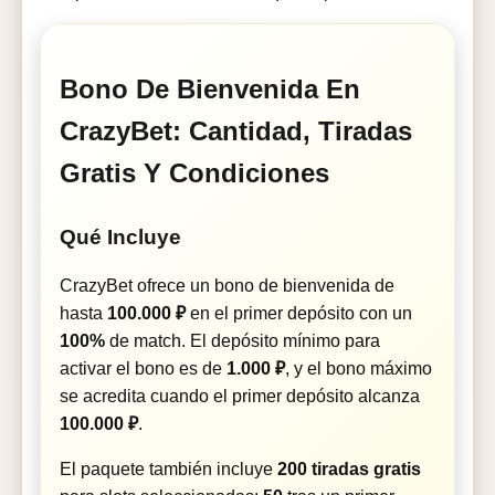
Bono De Bienvenida En
CrazyBet: Cantidad, Tiradas
Gratis Y Condiciones
Qué Incluye
CrazyBet ofrece un bono de bienvenida de
hasta
100.000 ₽
en el primer depósito con un
100%
de match. El depósito mínimo para
activar el bono es de
1.000 ₽
, y el bono máximo
se acredita cuando el primer depósito alcanza
100.000 ₽
.
El paquete también incluye
200 tiradas gratis