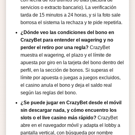
servicios o extracto bancario). La verificación
tarda de 15 minutos a 24 horas, y si la foto sale
borrosa el sistema la rechaza y te pide repetirla.
¿Dónde veo las condiciones del bono en
CrazyBet para entender el wagering y no
perder el retiro por una regla?
CrazyBet
muestra el wagering, el plazo y el límite de
apuesta por giro en la tarjeta del bono dentro del
perfil, en la sección de bonos. Si superas el
límite por apuesta o juegas a juegos excluidos,
el casino anula el bono y deja el saldo real
según las reglas del bono.
¿Se puede jugar en CrazyBet desde el móvil
sin descargar nada, y cómo encuentro los
slots o el live casino más rápido?
CrazyBet
abre en el navegador móvil y adapta el lobby a
pantalla vertical, con búsqueda por nombre