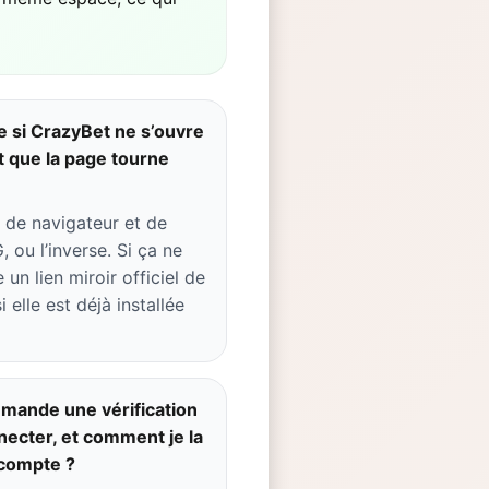
re si CrazyBet ne s’ouvre
t que la page tourne
 de navigateur et de
 ou l’inverse. Si ça ne
 un lien miroir officiel de
 elle est déjà installée
mande une vérification
necter, et comment je la
compte ?