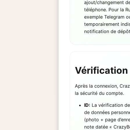
ajout/changement de
téléphone. Pour la Ru
exemple Telegram ou 
temporairement indi
notification de dépôt
Vérificatio
Après la connexion, Crazy
la sécurité du compte.
ID:
La vérification d
de données personne
(photo + page d’enre
note datée « CrazyBe