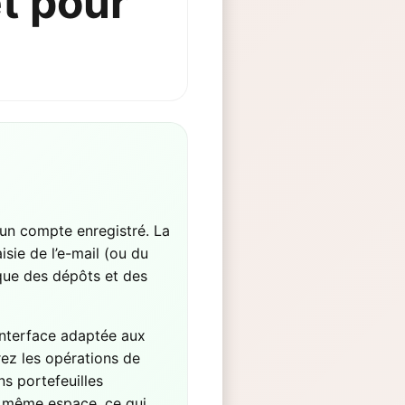
t pour
un compte enregistré. La
sie de l’e-mail (ou du
ique des dépôts et des
interface adaptée aux
rez les opérations de
s portefeuilles
ce même espace, ce qui