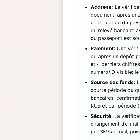
Address:
La vérifica
document, après une 
confirmation du pays
ou relevé bancaire a
du passeport est so
Paiement:
Une vérifi
ou après un dépôt pa
et 4 derniers chiffr
numéro/ID visible; le
Source des fonds:
L
courte période ou qu
bancaires, confirmat
RUB et par période (
Sécurité:
La vérifica
changement d’e-mail
par SMS/e-mail, puis