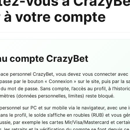
ez-vous à CrazyBe
 à votre compte
au compte CrazyBet
pace personnel CrazyBet, vous devez vous connecter avec 
sse par le bouton « Connexion » sur le site, puis par la sai
du mot de passe. Sans compte, l’accès au profil, à l’histor
ramètres (données personnelles, limites) reste bloqué.
personnel sur PC et sur mobile via le navigateur, avec une 
s le profil, le solde s’affiche en roubles (RUB) et vous gé
ssie, par exemple les cartes Mir/Visa/Mastercard et certain
, les retraits et la vérification du compte se font depuis 