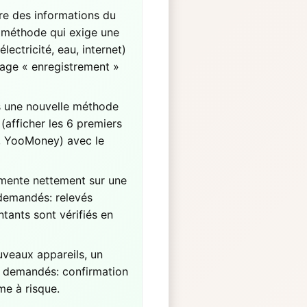
ère des informations du
e méthode qui exige une
ectricité, eau, internet)
page « enregistrement »
rs une nouvelle méthode
afficher les 6 premiers
I, YooMoney) avec le
mente nettement sur une
 demandés: relevés
tants sont vérifiés en
uveaux appareils, un
s demandés: confirmation
me à risque.