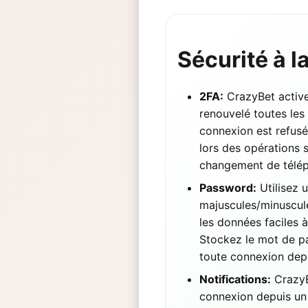
Sécurité à 
2FA:
CrazyBet active 
renouvelé toutes les
connexion est refusé
lors des opérations s
changement de télép
Password:
Utilisez 
majuscules/minuscules
les données faciles 
Stockez le mot de p
toute connexion depu
Notifications:
CrazyB
connexion depuis un