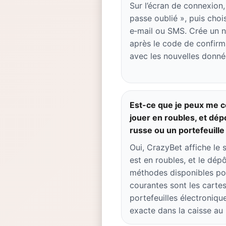
Sur l’écran de connexion
passe oublié », puis choi
e‑mail ou SMS. Crée un 
après le code de confirm
avec les nouvelles donné
Est-ce que je peux me c
jouer en roubles, et dé
russe ou un portefeuille
Oui, CrazyBet affiche le
est en roubles, et le dép
méthodes disponibles pou
courantes sont les cartes
portefeuilles électronique
exacte dans la caisse a