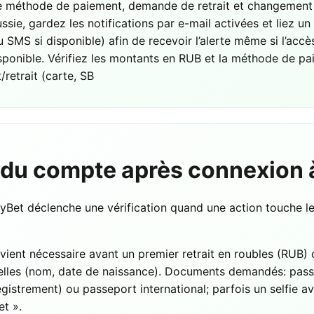
 méthode de paiement, demande de retrait et changement 
ssie, gardez les notifications par e-mail activées et liez u
SMS si disponible) afin de recevoir l’alerte même si l’accè
sponible. Vérifiez les montants en RUB et la méthode de p
/retrait (carte, SB
n du compte après connexion 
Bet déclenche une vérification quand une action touche les 
evient nécessaire avant un premier retrait en roubles (RUB)
lles (nom, date de naissance). Documents demandés: passe
gistrement) ou passeport international; parfois un selfie 
t ».