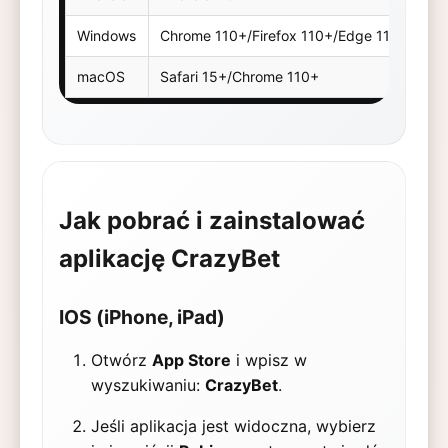
Windows
Chrome 110+/Firefox 110+/Edge 110+
—
macOS
Safari 15+/Chrome 110+
—
Jak pobrać i zainstalować
aplikację CrazyBet
IOS (iPhone, iPad)
Otwórz
App Store
i wpisz w
wyszukiwaniu:
CrazyBet
.
Jeśli aplikacja jest widoczna, wybierz