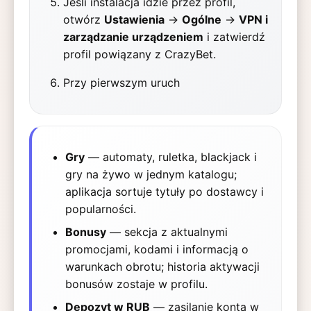
Jeśli instalacja idzie przez profil,
otwórz
Ustawienia
→
Ogólne
→
VPN i
zarządzanie urządzeniem
i zatwierdź
profil powiązany z CrazyBet.
Przy pierwszym uruch
Gry
— automaty, ruletka, blackjack i
gry na żywo w jednym katalogu;
aplikacja sortuje tytuły po dostawcy i
popularności.
Bonusy
— sekcja z aktualnymi
promocjami, kodami i informacją o
warunkach obrotu; historia aktywacji
bonusów zostaje w profilu.
Depozyt w RUB
— zasilanie konta w