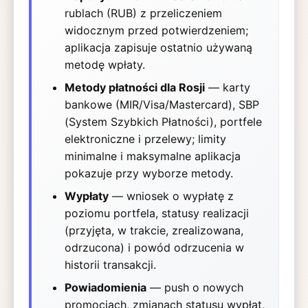
rublach (RUB) z przeliczeniem
widocznym przed potwierdzeniem;
aplikacja zapisuje ostatnio używaną
metodę wpłaty.
Metody płatności dla Rosji
— karty
bankowe (MIR/Visa/Mastercard), SBP
(System Szybkich Płatności), portfele
elektroniczne i przelewy; limity
minimalne i maksymalne aplikacja
pokazuje przy wyborze metody.
Wypłaty
— wniosek o wypłatę z
poziomu portfela, statusy realizacji
(przyjęta, w trakcie, zrealizowana,
odrzucona) i powód odrzucenia w
historii transakcji.
Powiadomienia
— push o nowych
promocjach, zmianach statusu wypłat,