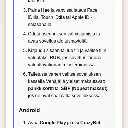
latausta.
Paina
Hae
ja vahvista lataus Face
ID:llä, Touch ID:llä tai Apple ID -
salasanalla.
Odota asennuksen valmistumista ja
avaa sovellus aloitusnäytöltä.
Kirjaudu sisään tai luo tili ja valitse tilin
valuutaksi
RUB
, jos sovellus tarjoaa
valuuttavalinnan rekisteröinnissä.
Talletusta varten valitse sovelluksen
kassalla Venäjällä yleiset maksutavat:
pankkikortti
tai
SBP (Nopeat maksut)
,
jos ne ovat saatavilla sovelluksessa.
Android
Avaa
Google Play
ja etsi
CrazyBet
.