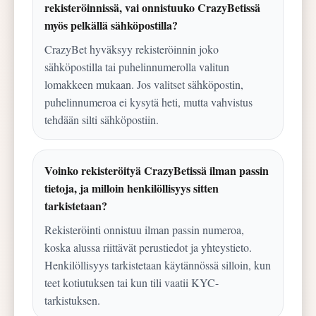
rekisteröinnissä, vai onnistuuko CrazyBetissä
myös pelkällä sähköpostilla?
CrazyBet hyväksyy rekisteröinnin joko
sähköpostilla tai puhelinnumerolla valitun
lomakkeen mukaan. Jos valitset sähköpostin,
puhelinnumeroa ei kysytä heti, mutta vahvistus
tehdään silti sähköpostiin.
Voinko rekisteröityä CrazyBetissä ilman passin
tietoja, ja milloin henkilöllisyys sitten
tarkistetaan?
Rekisteröinti onnistuu ilman passin numeroa,
koska alussa riittävät perustiedot ja yhteystieto.
Henkilöllisyys tarkistetaan käytännössä silloin, kun
teet kotiutuksen tai kun tili vaatii KYC-
tarkistuksen.