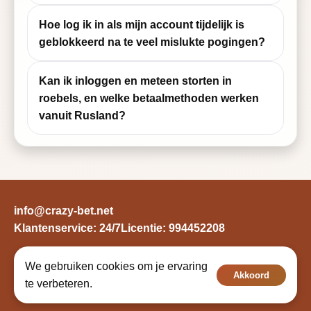
Hoe log ik in als mijn account tijdelijk is
geblokkeerd na te veel mislukte pogingen?
Kan ik inloggen en meteen storten in
roebels, en welke betaalmethoden werken
vanuit Rusland?
info@crazy-bet.net
Klantenservice: 24/7
Licentie: 994452208
Speel verantwoord, 18+.
We gebruiken cookies om je ervaring
Akkoord
© 2018 -
2026
CrazyBet.
te verbeteren.