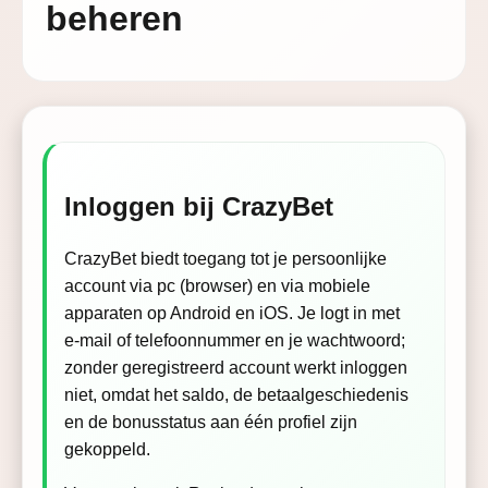
beheren
Inloggen bij CrazyBet
CrazyBet biedt toegang tot je persoonlijke
account via pc (browser) en via mobiele
apparaten op Android en iOS. Je logt in met
e‑mail of telefoonnummer en je wachtwoord;
zonder geregistreerd account werkt inloggen
niet, omdat het saldo, de betaalgeschiedenis
en de bonusstatus aan één profiel zijn
gekoppeld.