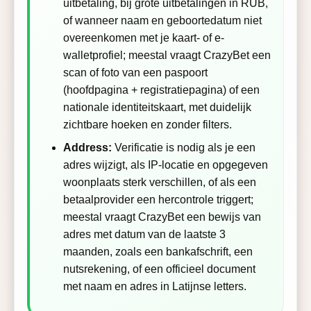
uitbetaling, bij grote uitbetalingen in RUB,
of wanneer naam en geboortedatum niet
overeenkomen met je kaart- of e-
walletprofiel; meestal vraagt CrazyBet een
scan of foto van een paspoort
(hoofdpagina + registratiepagina) of een
nationale identiteitskaart, met duidelijk
zichtbare hoeken en zonder filters.
Address:
Verificatie is nodig als je een
adres wijzigt, als IP-locatie en opgegeven
woonplaats sterk verschillen, of als een
betaalprovider een hercontrole triggert;
meestal vraagt CrazyBet een bewijs van
adres met datum van de laatste 3
maanden, zoals een bankafschrift, een
nutsrekening, of een officieel document
met naam en adres in Latijnse letters.