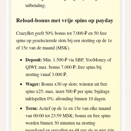
uitbetaling.
Reload-bonus met vrije spins op payday
CrazyBet geeft 50% bonus tot 7.000 ₽ en 50 free
spins op geselecteerde slots bij een storting op de 1e
of 15e van de maand (MSK).
Deposit:
Min. 1.500 ₽ via SBP, YooMoney of
QIWI; max. bonus 7.000 ₽; free spins bij
storting vanaf 3.000 ₽.
Wager:
Bonus x30 op slots; winsten uit free
spins x25; max. inzet 500 ₽ per spin; bijdrage
tafelspellen 0%; afronding binnen 10 dagen.
Term:
Actief op de 1e en 15e van elke maand
van 00:00 tot 23:59 MSK; bonus en free spins
worden binnen 30 minuten na storting
toegekend en vervallen na 48 uur als ze niet zijn