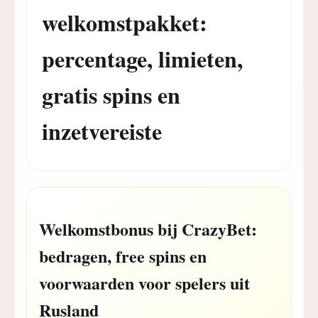
welkomstpakket:
percentage, limieten,
gratis spins en
inzetvereiste
Welkomstbonus bij CrazyBet:
bedragen, free spins en
voorwaarden voor spelers uit
Rusland