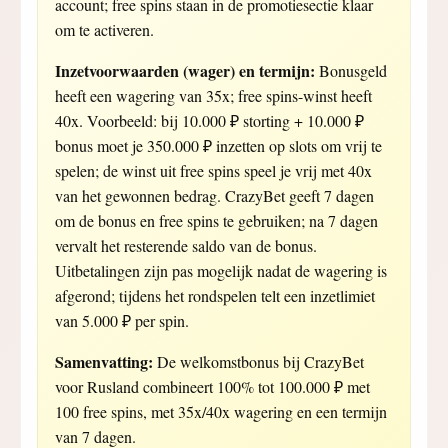
account; free spins staan in de promotiesectie klaar
om te activeren.
Inzetvoorwaarden (wager) en termijn:
Bonusgeld
heeft een wagering van 35x; free spins-winst heeft
40x. Voorbeeld: bij 10.000 ₽ storting + 10.000 ₽
bonus moet je 350.000 ₽ inzetten op slots om vrij te
spelen; de winst uit free spins speel je vrij met 40x
van het gewonnen bedrag. CrazyBet geeft 7 dagen
om de bonus en free spins te gebruiken; na 7 dagen
vervalt het resterende saldo van de bonus.
Uitbetalingen zijn pas mogelijk nadat de wagering is
afgerond; tijdens het rondspelen telt een inzetlimiet
van 5.000 ₽ per spin.
Samenvatting:
De welkomstbonus bij CrazyBet
voor Rusland combineert 100% tot 100.000 ₽ met
100 free spins, met 35x/40x wagering en een termijn
van 7 dagen.