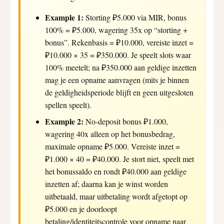
Example 1:
Storting ₽5.000 via MIR, bonus
100% = ₽5.000, wagering 35x op “storting +
bonus”. Rekenbasis = ₽10.000, vereiste inzet =
₽10.000 × 35 = ₽350.000. Je speelt slots waar
100% meetelt; na ₽350.000 aan geldige inzetten
mag je een opname aanvragen (mits je binnen
de geldigheidsperiode blijft en geen uitgesloten
spellen speelt).
Example 2:
No-deposit bonus ₽1.000,
wagering 40x alleen op het bonusbedrag,
maximale opname ₽5.000. Vereiste inzet =
₽1.000 × 40 = ₽40.000. Je stort niet, speelt met
het bonussaldo en rondt ₽40.000 aan geldige
inzetten af; daarna kan je winst worden
uitbetaald, maar uitbetaling wordt afgetopt op
₽5.000 en je doorloopt
betaling/identiteitscontrole voor opname naar