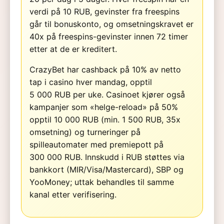
verdi på 10 RUB, gevinster fra freespins
går til bonuskonto, og omsetningskravet er
40x på freespins-gevinster innen 72 timer
etter at de er kreditert.
CrazyBet har cashback på 10% av netto
tap i casino hver mandag, opptil
5 000 RUB per uke. Casinoet kjører også
kampanjer som «helge-reload» på 50%
opptil 10 000 RUB (min. 1 500 RUB, 35x
omsetning) og turneringer på
spilleautomater med premiepott på
300 000 RUB. Innskudd i RUB støttes via
bankkort (MIR/Visa/Mastercard), SBP og
YooMoney; uttak behandles til samme
kanal etter verifisering.