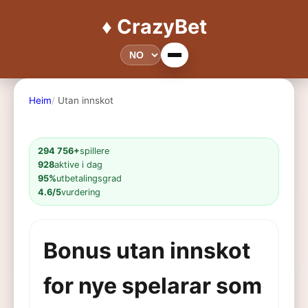
♦️ CrazyBet
Heim
Utan innskot
294 756+
spillere
928
aktive i dag
95%
utbetalingsgrad
4.6/5
vurdering
Bonus utan innskot
for nye spelarar som