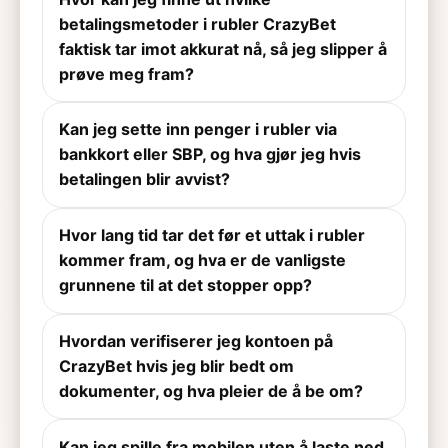
betalingsmetoder i rubler CrazyBet
faktisk tar imot akkurat nå, så jeg slipper å
prøve meg fram?
Kan jeg sette inn penger i rubler via
bankkort eller SBP, og hva gjør jeg hvis
betalingen blir avvist?
Hvor lang tid tar det før et uttak i rubler
kommer fram, og hva er de vanligste
grunnene til at det stopper opp?
Hvordan verifiserer jeg kontoen på
CrazyBet hvis jeg blir bedt om
dokumenter, og hva pleier de å be om?
Kan jeg spille fra mobilen uten å laste ned