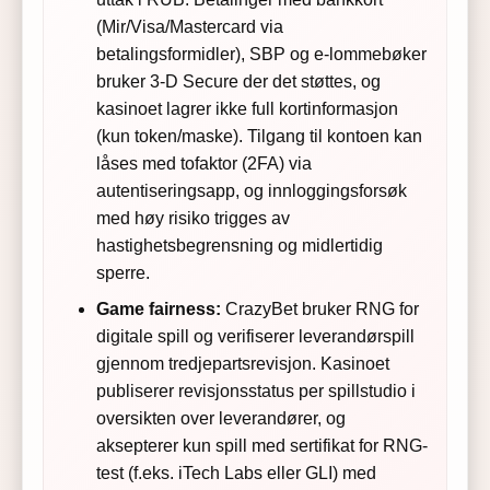
(Mir/Visa/Mastercard via
betalingsformidler), SBP og e-lommebøker
bruker 3-D Secure der det støttes, og
kasinoet lagrer ikke full kortinformasjon
(kun token/maske). Tilgang til kontoen kan
låses med tofaktor (2FA) via
autentiseringsapp, og innloggingsforsøk
med høy risiko trigges av
hastighetsbegrensning og midlertidig
sperre.
Game fairness:
CrazyBet bruker RNG for
digitale spill og verifiserer leverandørspill
gjennom tredjepartsrevisjon. Kasinoet
publiserer revisjonsstatus per spillstudio i
oversikten over leverandører, og
aksepterer kun spill med sertifikat for RNG-
test (f.eks. iTech Labs eller GLI) med