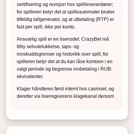
sertifisering og revisjon hos spillleverandører;
for spilleren betyr det at spilleautomater bruker
tilfeldig tallgenerator, og at utbetaling (RTP) er
fast per spill, ikke per konto.
Ansvarlig spill er en lisensdel: CrazyBet må
tilby selvutelukkelse, taps- og
innskuddsgrenser og historikk over spill; for
spilleren betyr det at du kan låse kontoen i en
valgt periode og begrense innbetaling i RUB-
ekvivalenter.
Klager håndteres først internt hos casinoet, og
deretter via lisensgiverens klagekanal dersom