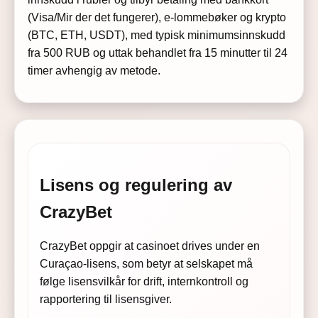
(Visa/Mir der det fungerer), e-lommebøker og krypto
(BTC, ETH, USDT), med typisk minimumsinnskudd
fra 500 RUB og uttak behandlet fra 15 minutter til 24
timer avhengig av metode.
Lisens og regulering av
CrazyBet
CrazyBet oppgir at casinoet drives under en
Curaçao-lisens, som betyr at selskapet må
følge lisensvilkår for drift, internkontroll og
rapportering til lisensgiver.