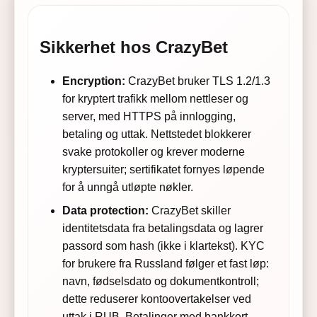
Sikkerhet hos CrazyBet
Encryption:
CrazyBet bruker TLS 1.2/1.3
for kryptert trafikk mellom nettleser og
server, med HTTPS på innlogging,
betaling og uttak. Nettstedet blokkerer
svake protokoller og krever moderne
kryptersuiter; sertifikatet fornyes løpende
for å unngå utløpte nøkler.
Data protection:
CrazyBet skiller
identitetsdata fra betalingsdata og lagrer
passord som hash (ikke i klartekst). KYC
for brukere fra Russland følger et fast løp:
navn, fødselsdato og dokumentkontroll;
dette reduserer kontoovertakelser ved
uttak i RUB. Betalinger med bankkort