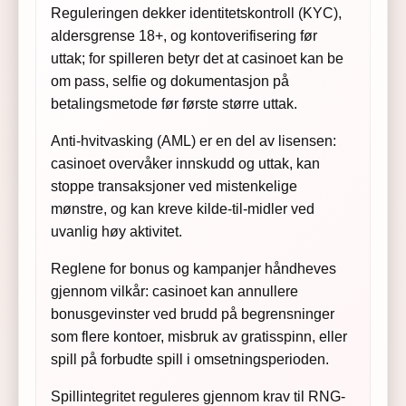
Reguleringen dekker identitetskontroll (KYC),
aldersgrense 18+, og kontoverifisering før
uttak; for spilleren betyr det at casinoet kan be
om pass, selfie og dokumentasjon på
betalingsmetode før første større uttak.
Anti-hvitvasking (AML) er en del av lisensen:
casinoet overvåker innskudd og uttak, kan
stoppe transaksjoner ved mistenkelige
mønstre, og kan kreve kilde-til-midler ved
uvanlig høy aktivitet.
Reglene for bonus og kampanjer håndheves
gjennom vilkår: casinoet kan annullere
bonusgevinster ved brudd på begrensninger
som flere kontoer, misbruk av gratisspinn, eller
spill på forbudte spill i omsetningsperioden.
Spillintegritet reguleres gjennom krav til RNG-