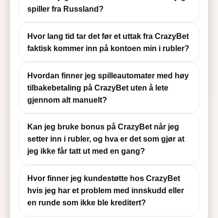
spiller fra Russland?
Hvor lang tid tar det før et uttak fra CrazyBet
faktisk kommer inn på kontoen min i rubler?
Hvordan finner jeg spilleautomater med høy
tilbakebetaling på CrazyBet uten å lete
gjennom alt manuelt?
Kan jeg bruke bonus på CrazyBet når jeg
setter inn i rubler, og hva er det som gjør at
jeg ikke får tatt ut med en gang?
Hvor finner jeg kundestøtte hos CrazyBet
hvis jeg har et problem med innskudd eller
en runde som ikke ble kreditert?