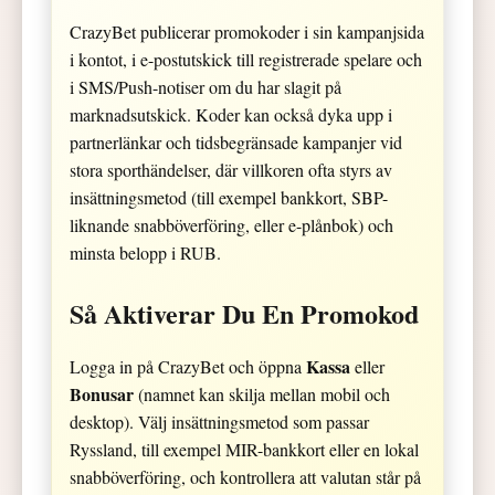
CrazyBet publicerar promokoder i sin kampanjsida
i kontot, i e-postutskick till registrerade spelare och
i SMS/Push-notiser om du har slagit på
marknadsutskick. Koder kan också dyka upp i
partnerlänkar och tidsbegränsade kampanjer vid
stora sporthändelser, där villkoren ofta styrs av
insättningsmetod (till exempel bankkort, SBP-
liknande snabböverföring, eller e-plånbok) och
minsta belopp i RUB.
Så Aktiverar Du En Promokod
Kassa
Logga in på CrazyBet och öppna
eller
Bonusar
(namnet kan skilja mellan mobil och
desktop). Välj insättningsmetod som passar
Ryssland, till exempel MIR-bankkort eller en lokal
snabböverföring, och kontrollera att valutan står på