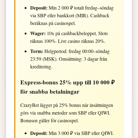
Deposit:
Min 2 000 ₽ totalt fredag–söndag
via SBP eller bankkort (MIR). Cashback
beräknas på casinospel.
Wager:
10x på cashbackbeloppet. Slots
räknas 100%. Live casino räknas 20%.
Term:
Helgperiod: fredag 00:00–söndag
23:59 (MSK). Omsättning: 3 dagar från
kreditering.
Express-bonus 25% upp till 10 000 ₽
för snabba betalningar
CrazyBet lägger på 25% bonus när insättningen
görs via snabba metoder som SBP eller QIWI.
Bonusen gäller för casinospel.
Deposit:
Min 3 000 ₽ via SBP eller QIWI.