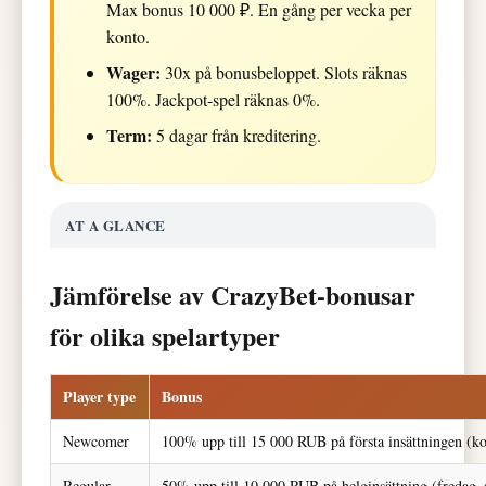
Max bonus 10 000 ₽. En gång per vecka per
konto.
Wager:
30x på bonusbeloppet. Slots räknas
100%. Jackpot-spel räknas 0%.
Term:
5 dagar från kreditering.
AT A GLANCE
Jämförelse av CrazyBet-bonusar
för olika spelartyper
Player type
Bonus
Newcomer
100% upp till 15 000 RUB på första insättningen (
Regular
50% upp till 10 000 RUB på helginsättning (fredag