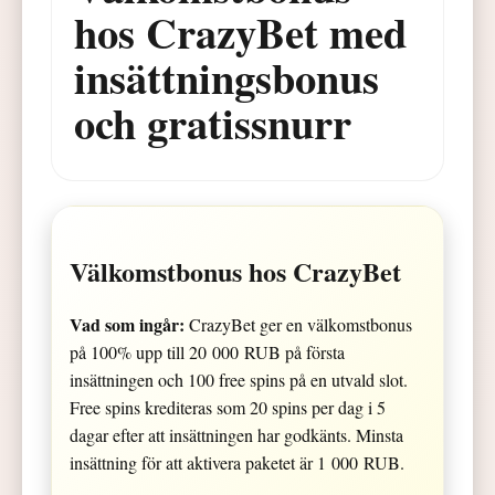
hos CrazyBet med
insättningsbonus
och gratissnurr
Välkomstbonus hos CrazyBet
Vad som ingår:
CrazyBet ger en välkomstbonus
på 100% upp till 20 000 RUB på första
insättningen och 100 free spins på en utvald slot.
Free spins krediteras som 20 spins per dag i 5
dagar efter att insättningen har godkänts. Minsta
insättning för att aktivera paketet är 1 000 RUB.