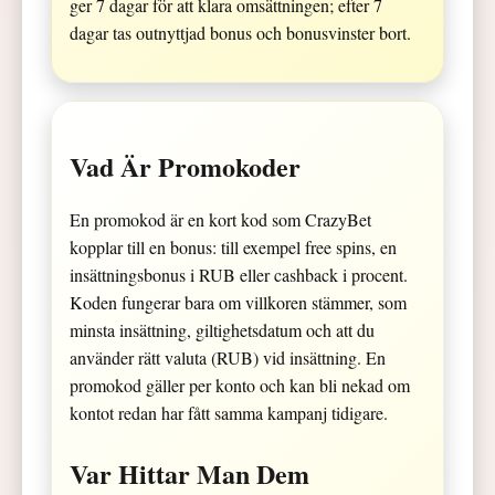
ger 7 dagar för att klara omsättningen; efter 7
dagar tas outnyttjad bonus och bonusvinster bort.
Vad Är Promokoder
En promokod är en kort kod som CrazyBet
kopplar till en bonus: till exempel free spins, en
insättningsbonus i RUB eller cashback i procent.
Koden fungerar bara om villkoren stämmer, som
minsta insättning, giltighetsdatum och att du
använder rätt valuta (RUB) vid insättning. En
promokod gäller per konto och kan bli nekad om
kontot redan har fått samma kampanj tidigare.
Var Hittar Man Dem