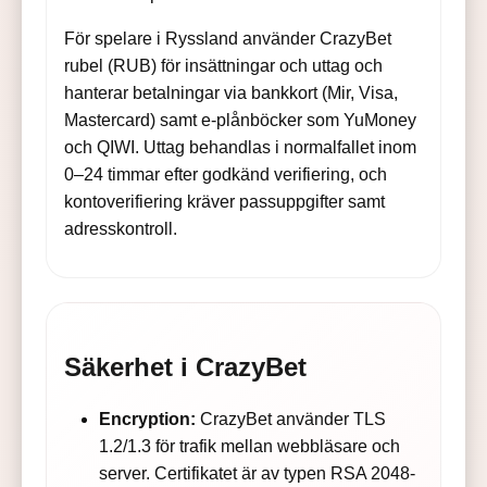
För spelare i Ryssland använder CrazyBet
rubel (RUB) för insättningar och uttag och
hanterar betalningar via bankkort (Mir, Visa,
Mastercard) samt e-plånböcker som YuMoney
och QIWI. Uttag behandlas i normalfallet inom
0–24 timmar efter godkänd verifiering, och
kontoverifiering kräver passuppgifter samt
adresskontroll.
Säkerhet i CrazyBet
Encryption:
CrazyBet använder TLS
1.2/1.3 för trafik mellan webbläsare och
server. Certifikatet är av typen RSA 2048-