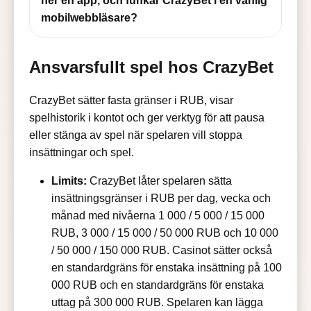
ner en app, och funkar CrazyBet i en vanlig
mobilwebbläsare?
Ansvarsfullt spel hos CrazyBet
CrazyBet sätter fasta gränser i RUB, visar
spelhistorik i kontot och ger verktyg för att pausa
eller stänga av spel när spelaren vill stoppa
insättningar och spel.
Limits:
CrazyBet låter spelaren sätta
insättningsgränser i RUB per dag, vecka och
månad med nivåerna 1 000 / 5 000 / 15 000
RUB, 3 000 / 15 000 / 50 000 RUB och 10 000
/ 50 000 / 150 000 RUB. Casinot sätter också
en standardgräns för enstaka insättning på 100
000 RUB och en standardgräns för enstaka
uttag på 300 000 RUB. Spelaren kan lägga