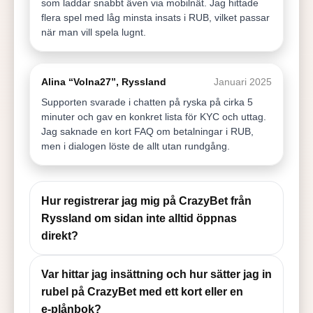
som laddar snabbt även via mobilnät. Jag hittade
flera spel med låg minsta insats i RUB, vilket passar
när man vill spela lugnt.
Alina “Volna27”, Ryssland
Januari 2025
Supporten svarade i chatten på ryska på cirka 5
minuter och gav en konkret lista för KYC och uttag.
Jag saknade en kort FAQ om betalningar i RUB,
men i dialogen löste de allt utan rundgång.
Hur registrerar jag mig på CrazyBet från
Ryssland om sidan inte alltid öppnas
direkt?
Var hittar jag insättning och hur sätter jag in
rubel på CrazyBet med ett kort eller en
e‑plånbok?