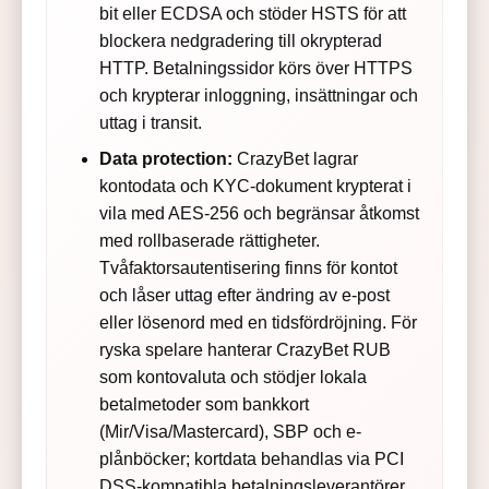
bit eller ECDSA och stöder HSTS för att
blockera nedgradering till okrypterad
HTTP. Betalningssidor körs över HTTPS
och krypterar inloggning, insättningar och
uttag i transit.
Data protection:
CrazyBet lagrar
kontodata och KYC-dokument krypterat i
vila med AES-256 och begränsar åtkomst
med rollbaserade rättigheter.
Tvåfaktorsautentisering finns för kontot
och låser uttag efter ändring av e-post
eller lösenord med en tidsfördröjning. För
ryska spelare hanterar CrazyBet RUB
som kontovaluta och stödjer lokala
betalmetoder som bankkort
(Mir/Visa/Mastercard), SBP och e-
plånböcker; kortdata behandlas via PCI
DSS-kompatibla betalningsleverantörer