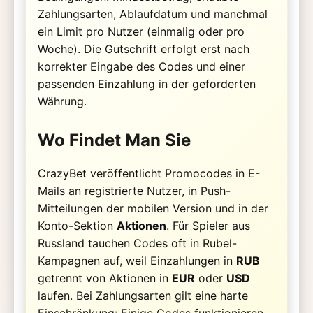
Zahlungsarten, Ablaufdatum und manchmal
ein Limit pro Nutzer (einmalig oder pro
Woche). Die Gutschrift erfolgt erst nach
korrekter Eingabe des Codes und einer
passenden Einzahlung in der geforderten
Währung.
Wo Findet Man Sie
CrazyBet veröffentlicht Promocodes in E-
Mails an registrierte Nutzer, in Push-
Mitteilungen der mobilen Version und in der
Konto-Sektion
Aktionen
. Für Spieler aus
Russland tauchen Codes oft in Rubel-
Kampagnen auf, weil Einzahlungen in
RUB
getrennt von Aktionen in
EUR
oder
USD
laufen. Bei Zahlungsarten gilt eine harte
Einschränkung: Einige Codes funktionieren