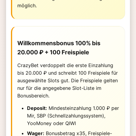
möglich.
Willkommensbonus 100% bis
20.000 ₽ + 100 Freispiele
CrazyBet verdoppelt die erste Einzahlung
bis 20.000 ₽ und schreibt 100 Freispiele für
ausgewählte Slots gut. Die Freispiele gelten
nur für die angegebene Slot-Liste im
Bonusbereich.
Deposit:
Mindesteinzahlung 1.000 ₽ per
Mir, SBP (Schnellzahlungssystem),
YooMoney oder QIWI
Wager:
Bonusbetrag x35, Freispiele-