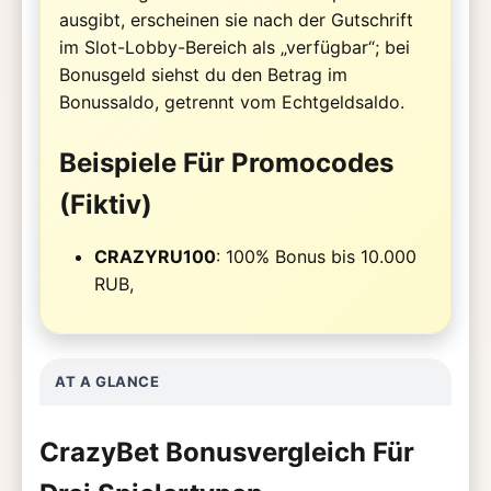
ausgibt, erscheinen sie nach der Gutschrift
im Slot-Lobby-Bereich als „verfügbar“; bei
Bonusgeld siehst du den Betrag im
Bonussaldo, getrennt vom Echtgeldsaldo.
Beispiele Für Promocodes
(Fiktiv)
CRAZYRU100
: 100% Bonus bis 10.000
RUB,
AT A GLANCE
CrazyBet Bonusvergleich Für