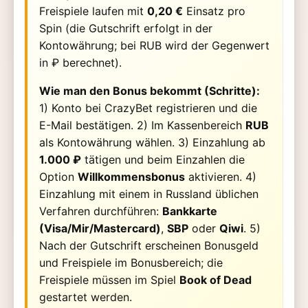
Freispiele laufen mit
0,20 €
Einsatz pro
Spin (die Gutschrift erfolgt in der
Kontowährung; bei RUB wird der Gegenwert
in ₽ berechnet).
Wie man den Bonus bekommt (Schritte):
1) Konto bei CrazyBet registrieren und die
E-Mail bestätigen. 2) Im Kassenbereich
RUB
als Kontowährung wählen. 3) Einzahlung ab
1.000 ₽
tätigen und beim Einzahlen die
Option
Willkommensbonus
aktivieren. 4)
Einzahlung mit einem in Russland üblichen
Verfahren durchführen:
Bankkarte
(Visa/Mir/Mastercard)
,
SBP
oder
Qiwi
. 5)
Nach der Gutschrift erscheinen Bonusgeld
und Freispiele im Bonusbereich; die
Freispiele müssen im Spiel
Book of Dead
gestartet werden.