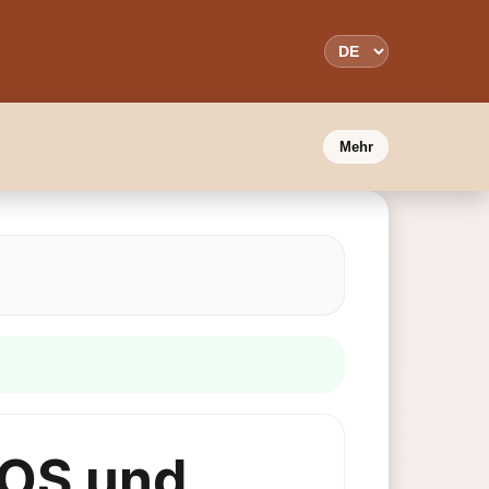
Mehr
iOS und