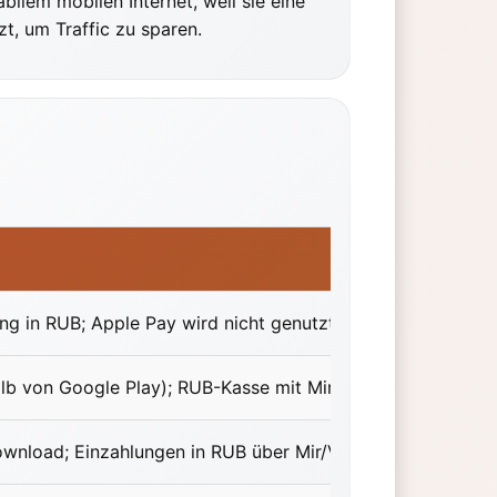
bilem mobilen Internet, weil sie eine
t, um Traffic zu sparen.
ng in RUB; Apple Pay wird nicht genutzt, stattdessen Kart
alb von Google Play); RUB-Kasse mit Mir/Visa/Mastercard, S
wnload; Einzahlungen in RUB über Mir/Visa/Mastercard un