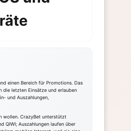
räte
und einen Bereich für Promotions. Das
n die letzten Einsätze und erlauben
Ein- und Auszahlungen,
n wollen. CrazyBet unterstützt
nd QIWI; Auszahlungen laufen über