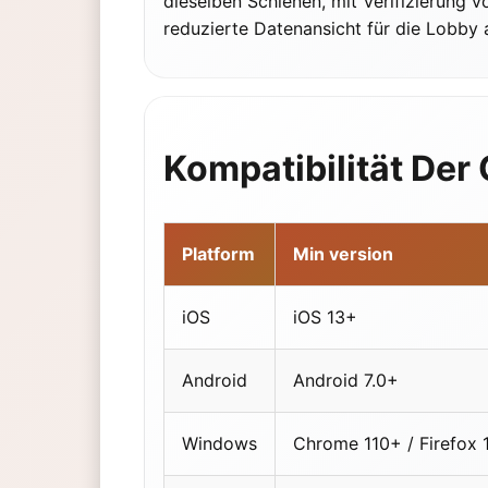
dieselben Schienen, mit Verifizierung vo
reduzierte Datenansicht für die Lobby 
Kompatibilität Der
Platform
Min version
iOS
iOS 13+
Android
Android 7.0+
Windows
Chrome 110+ / Firefox 