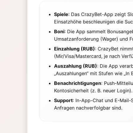
Spiele
: Das CrazyBet-App zeigt Slot
Einsatzhöhe beschleunigen die Suc
Boni
: Die App sammelt Bonusangeb
Umsatzanforderung (Wager) und Fr
Einzahlung (RUB)
: CrazyBet nimmt
(Mir/Visa/Mastercard, je nach Verf
Auszahlung (RUB)
: Die App verar
„Auszahlungen“ mit Stufen wie „In 
Benachrichtigungen
: Push-Mitteil
Kontosicherheit (z. B. neuer Login).
Support
: In-App-Chat und E-Mail-S
Anfragen nachverfolgbar sind.