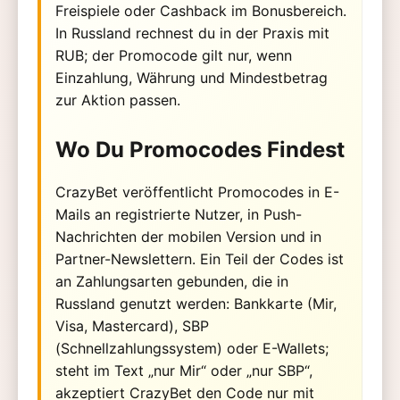
Freispiele oder Cashback im Bonusbereich.
In Russland rechnest du in der Praxis mit
RUB; der Promocode gilt nur, wenn
Einzahlung, Währung und Mindestbetrag
zur Aktion passen.
Wo Du Promocodes Findest
CrazyBet veröffentlicht Promocodes in E-
Mails an registrierte Nutzer, in Push-
Nachrichten der mobilen Version und in
Partner-Newslettern. Ein Teil der Codes ist
an Zahlungsarten gebunden, die in
Russland genutzt werden: Bankkarte (Mir,
Visa, Mastercard), SBP
(Schnellzahlungssystem) oder E-Wallets;
steht im Text „nur Mir“ oder „nur SBP“,
akzeptiert CrazyBet den Code nur mit