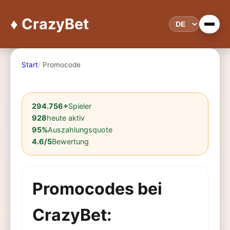
♦️ CrazyBet
Start
Promocode
294.756+
Spieler
928
heute aktiv
95%
Auszahlungsquote
4.6/5
Bewertung
Promocodes bei
CrazyBet: