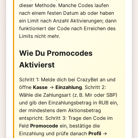
dieser Methode. Manche Codes laufen
nach einem festen Datum ab oder haben
ein Limit nach Anzahl Aktivierungen; dann
funktioniert der Code nach Erreichen des
Limits nicht mehr.
Wie Du Promocodes
Aktivierst
Schritt 1: Melde dich bei CrazyBet an und
öffne
Kasse
→
Einzahlung
. Schritt 2:
Wähle die Zahlungsart (z. B. Mir oder SBP)
und gib den Einzahlungsbetrag in RUB ein,
der mindestens dem Aktionsbetrag
entspricht. Schritt 3: Trage den Code im
Feld
Promocode
ein, bestätige die
Einzahlung und prüfe danach
Profil
→